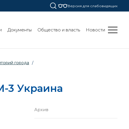
Версия для слабовидящих
и
Документы
Общество и власть
Новости
иторий города
/
М-3 Украина
Архив