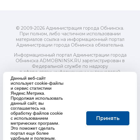
© 2009-2026 Администрация города Обнинска.
При полном, либо частичном использовании
материалов ссылка на информационный портал
Администрации города Обнинска обязательна.
Информационный портал Администрации города
Обнинска ADMOBNINSK.RU зарегистрирован в
Федеральной службе по надзору
в сфере связи, информационных технологий
и массовых коммуникаций (Роскомнадзор) 24 июля
Данный веб-сайт
2018 года.
использует cookie-файлы
и сервис статистики
Свидетельство о регистрации Эл № ФС77-73321
Яндекс.Метрика.
Продолжая использовать
Учредитель: Администрация (исполнительно-
данный сайт, вы
распорядительный орган) городского округа "Город
соглашаетесь на
Обнинск". Главный редактор: Байкова Е.А.
обработку файлов cookie
Адрес электронной почты Редакции:
Принять
с использованием
redactor@admobninsk.ru
метрических программ.
Телефон Редакции: +7 (484) 395-85-85
Это поможет сделать
Настоящий ресурс содержит материалы 18+
портал еще более
Политика в отношении обработки персональных
удобным и полезным.