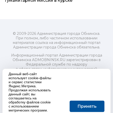
гуманитарной миссии в Курске
© 2009-2026 Администрация города Обнинска.
При полном, либо частичном использовании
материалов ссылка на информационный портал
Администрации города Обнинска обязательна.
Информационный портал Администрации города
Обнинска ADMOBNINSK.RU зарегистрирован в
Федеральной службе по надзору
в сфере связи, информационных технологий
и массовых коммуникаций (Роскомнадзор) 24 июля
Данный веб-сайт
2018 года.
использует cookie-файлы
и сервис статистики
Свидетельство о регистрации Эл № ФС77-73321
Яндекс.Метрика.
Продолжая использовать
Учредитель: Администрация (исполнительно-
данный сайт, вы
распорядительный орган) городского округа "Город
соглашаетесь на
Обнинск". Главный редактор: Байкова Е.А.
обработку файлов cookie
Адрес электронной почты Редакции:
Принять
с использованием
redactor@admobninsk.ru
метрических программ.