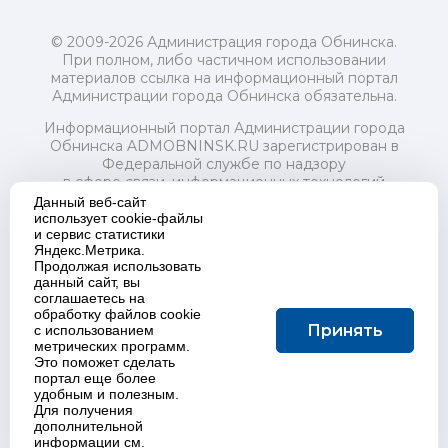
© 2009-2026 Администрация города Обнинска.
При полном, либо частичном использовании
материалов ссылка на информационный портал
Администрации города Обнинска обязательна.
Информационный портал Администрации города
Обнинска ADMOBNINSK.RU зарегистрирован в
Федеральной службе по надзору
в сфере связи, информационных технологий
и массовых коммуникаций (Роскомнадзор) 24 июля
Данный веб-сайт
2018 года.
использует cookie-файлы
и сервис статистики
Свидетельство о регистрации Эл № ФС77-73321
Яндекс.Метрика.
Продолжая использовать
Учредитель: Администрация (исполнительно-
данный сайт, вы
распорядительный орган) городского округа "Город
соглашаетесь на
Обнинск". Главный редактор: Байкова Е.А.
обработку файлов cookie
Адрес электронной почты Редакции:
Принять
с использованием
redactor@admobninsk.ru
метрических программ.
Телефон Редакции: +7 (484) 395-85-85
Это поможет сделать
Настоящий ресурс содержит материалы 18+
портал еще более
Политика в отношении обработки персональных
удобным и полезным.
Для получения
данных
дополнительной
информации см.