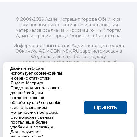
© 2009-2026 Администрация города Обнинска.
При полном, либо частичном использовании
материалов ссылка на информационный портал
Администрации города Обнинска обязательна.
Информационный портал Администрации города
Обнинска ADMOBNINSK.RU зарегистрирован в
Федеральной службе по надзору
в сфере связи, информационных технологий
и массовых коммуникаций (Роскомнадзор) 24 июля
Данный веб-сайт
2018 года.
использует cookie-файлы
и сервис статистики
Свидетельство о регистрации Эл № ФС77-73321
Яндекс.Метрика.
Продолжая использовать
Учредитель: Администрация (исполнительно-
данный сайт, вы
распорядительный орган) городского округа "Город
соглашаетесь на
Обнинск". Главный редактор: Байкова Е.А.
обработку файлов cookie
Адрес электронной почты Редакции:
Принять
с использованием
redactor@admobninsk.ru
метрических программ.
Телефон Редакции: +7 (484) 395-85-85
Это поможет сделать
Настоящий ресурс содержит материалы 18+
портал еще более
Политика в отношении обработки персональных
удобным и полезным.
Для получения
данных
дополнительной