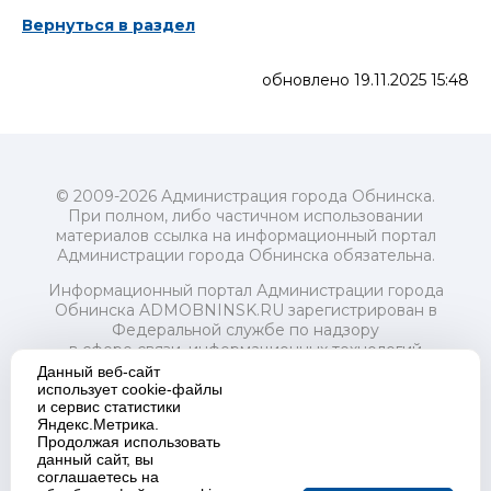
Вернуться в раздел
обновлено 19.11.2025 15:48
© 2009-2026 Администрация города Обнинска.
При полном, либо частичном использовании
материалов ссылка на информационный портал
Администрации города Обнинска обязательна.
Информационный портал Администрации города
Обнинска ADMOBNINSK.RU зарегистрирован в
Федеральной службе по надзору
в сфере связи, информационных технологий
и массовых коммуникаций (Роскомнадзор) 24 июля
Данный веб-сайт
2018 года.
использует cookie-файлы
и сервис статистики
Свидетельство о регистрации Эл № ФС77-73321
Яндекс.Метрика.
Продолжая использовать
Учредитель: Администрация (исполнительно-
данный сайт, вы
распорядительный орган) городского округа "Город
соглашаетесь на
Обнинск". Главный редактор: Байкова Е.А.