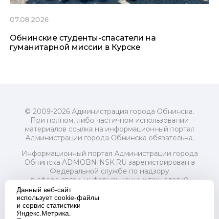
07.08.2026
Обнинские студенты-спасатели на
гуманитарной миссии в Курске
© 2009-2026 Администрация города Обнинска.
При полном, либо частичном использовании
материалов ссылка на информационный портал
Администрации города Обнинска обязательна.
Информационный портал Администрации города
Обнинска ADMOBNINSK.RU зарегистрирован в
Федеральной службе по надзору
в сфере связи, информационных технологий
и массовых коммуникаций (Роскомнадзор) 24 июля
Данный веб-сайт
2018 года.
использует cookie-файлы
и сервис статистики
Свидетельство о регистрации Эл № ФС77-73321
Яндекс.Метрика.