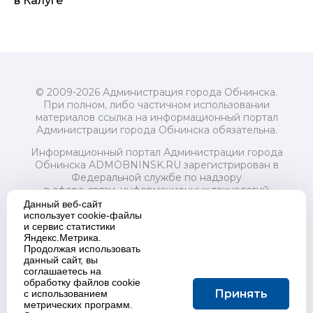
в Калуге
© 2009-2026 Администрация города Обнинска.
При полном, либо частичном использовании
материалов ссылка на информационный портал
Администрации города Обнинска обязательна.
Информационный портал Администрации города
Обнинска ADMOBNINSK.RU зарегистрирован в
Федеральной службе по надзору
в сфере связи, информационных технологий
и массовых коммуникаций (Роскомнадзор) 24 июля
Данный веб-сайт
2018 года.
использует cookie-файлы
и сервис статистики
Свидетельство о регистрации Эл № ФС77-73321
Яндекс.Метрика.
Продолжая использовать
Учредитель: Администрация (исполнительно-
данный сайт, вы
распорядительный орган) городского округа "Город
соглашаетесь на
Обнинск". Главный редактор: Байкова Е.А.
обработку файлов cookie
Адрес электронной почты Редакции:
Принять
с использованием
redactor@admobninsk.ru
метрических программ.
Телефон Редакции: +7 (484) 395-85-85