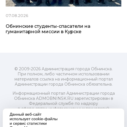
07.08.2026
Обнинские студенты-спасатели на
гуманитарной миссии в Курске
© 2009-2026 Администрация города Обнинска.
При полном, либо частичном использовании
материалов ссылка на информационный портал
Администрации города Обнинска обязательна.
Информационный портал Администрации города
Обнинска ADMOBNINSK.RU зарегистрирован в
Федеральной службе по надзору
в сфере связи, информационных технологий
и массовых коммуникаций (Роскомнадзор) 24 июля
Данный веб-сайт
2018 года.
использует cookie-файлы
и сервис статистики
Свидетельство о регистрации Эл № ФС77-73321