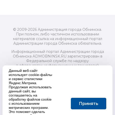
© 2009-2026 Администрация города Обнинска.
При полном, либо частичном использовании
материалов ссылка на информационный портал
Администрации города Обнинска обязательна.
Информационный портал Администрации города
Обнинска ADMOBNINSK.RU зарегистрирован в
Федеральной службе по надзору
в сфере связи, информационных технологий
и массовых коммуникаций (Роскомнадзор) 24 июля
Данный веб-сайт
2018 года.
использует cookie-файлы
и сервис статистики
Свидетельство о регистрации Эл № ФС77-73321
Яндекс.Метрика.
Продолжая использовать
Учредитель: Администрация (исполнительно-
данный сайт, вы
распорядительный орган) городского округа "Город
соглашаетесь на
Обнинск". Главный редактор: Байкова Е.А.
обработку файлов cookie
Адрес электронной почты Редакции:
Принять
с использованием
redactor@admobninsk.ru
метрических программ.
Телефон Редакции: +7 (484) 395-85-85
Это поможет сделать