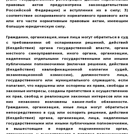
правовых актов предусмотрена законодательством
Российской Федерации) и вступления их в силу; 3)
соответствие оспариваемого нормативного правового акта
или его части нормативным правовым актам, имеющим
большую юридическую силу.
Гражданин, организация, иные лица могут обратиться в суд
с требованиями об оспаривании решений, действий
(бездействия) органа государственной власти, органа
местного самоуправления, иного органа, организации,
наделенных отдельными государственными или иными
публичными полномочиями (включая решения, действия
(бездействие) квалификационной коллегии судей,
экзаменационной комиссии), должностного лица,
государственного или муниципального служащего, если
полагают, что нарушены или оспорены их права, свободы и
законные интересы, созданы препятствия к осуществлению
их прав, свобод и реализации законных интересов или на
них незаконно возложены какие-либо обязанности.
Гражданин, организация, иные лица могут обратиться
непосредственно в суд или оспорить решения, действия
(бездействие) органа, организации, лица, наделенных
государственными или иными публичными полномочиями,
в вышестоящие в порядке подчиненности орган,
организацию, у вышестоящего в порядке подчиненности