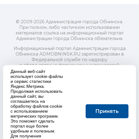
© 2009-2026 Администрация города Обнинска.
При полном, либо частичном использовании
материалов ссылка на информационный портал
Администрации города Обнинска обязательна.
Информационный портал Администрации города
Обнинска ADMOBNINSK.RU зарегистрирован в
Федеральной службе по надзору
в сфере связи, информационных технологий
и массовых коммуникаций (Роскомнадзор) 24 июля
Данный веб-сайт
2018 года.
использует cookie-файлы
и сервис статистики
Свидетельство о регистрации Эл № ФС77-73321
Яндекс.Метрика.
Продолжая использовать
Учредитель: Администрация (исполнительно-
данный сайт, вы
распорядительный орган) городского округа "Город
соглашаетесь на
Обнинск". Главный редактор: Байкова Е.А.
обработку файлов cookie
Адрес электронной почты Редакции:
Принять
с использованием
redactor@admobninsk.ru
метрических программ.
Телефон Редакции: +7 (484) 395-85-85
Это поможет сделать
Настоящий ресурс содержит материалы 18+
портал еще более
Политика в отношении обработки персональных
удобным и полезным.
Для получения
данных