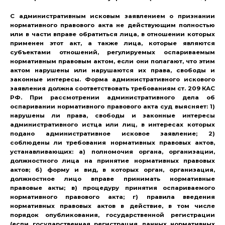
С административным исковым заявлением о признании
нормативного правового акта не действующим полностью
или в части вправе обратиться лица, в отношении которых
применен этот акт, а также лица, которые являются
субъектами отношений, регулируемых оспариваемым
нормативным правовым актом, если они полагают, что этим
актом нарушены или нарушаются их права, свободы и
законные интересы. Форма административного искового
заявления должна соответствовать требованиям ст. 209 КАС
РФ. При рассмотрении административного дела об
оспаривании нормативного правового акта суд выясняет: 1)
нарушены ли права, свободы и законные интересы
административного истца или лиц, в интересах которых
подано административное исковое заявление; 2)
соблюдены ли требования нормативных правовых актов,
устанавливающих: а) полномочия органа, организации,
должностного лица на принятие нормативных правовых
актов; б) форму и вид, в которых орган, организация,
должностное лицо вправе принимать нормативные
правовые акты; в) процедуру принятия оспариваемого
нормативного правового акта; г) правила введения
нормативных правовых актов в действие, в том числе
порядок опубликования, государственной регистрации
(если государственная регистрация данных нормативных